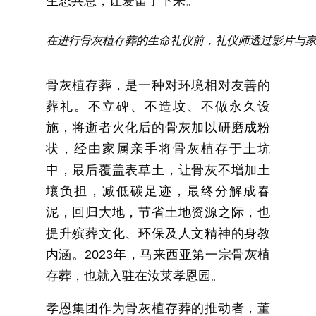
生态共息，让爱留了下来。
在进行骨灰植存葬的生命礼仪前，礼仪师透过影片与
骨灰植存葬，是一种对环境相对友善的
葬礼。不立碑、不造坟、不做永久设
施，将逝者火化后的骨灰加以研磨成粉
状，经由家属亲手将骨灰植存于土坑
中，最后覆盖表草土，让骨灰不增加土
壤负担，减低碳足迹，最终分解成春
泥，回归大地，节省土地资源之际，也
提升殡葬文化、环保及人文精神的身教
内涵。2023年，马来西亚第一宗骨灰植
存葬，也就入驻在汝莱孝恩园。
孝恩集团作为骨灰植存葬的推动者，董