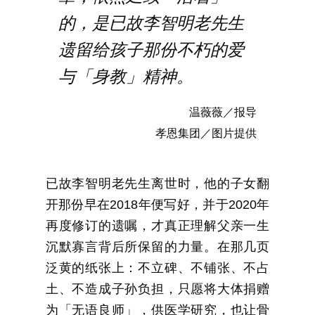
的，是已故李智明老先生
小天星
遗留给孩子那份不朽的爱
e普门
与「身教」精神。
温薇薇／报导
孝恩集团／图片提供
已故李智明老先生离世时，他的子女翻
开那份早在2018年便写好，并于2020年
再度修订的遗嘱，才真正理解父亲一生
沉默寡言背后所保留的力量。在那几页
泛黄的纸张上：不立碑、不铺张、不占
土、不造成子孙负担，只愿将大体捐赠
为「无语良师」，供医学研究，也让骨