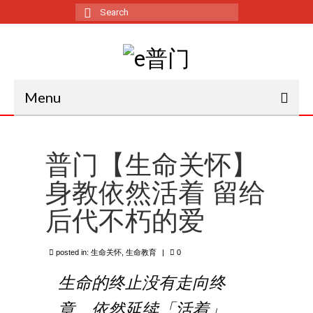
Search
for:
Menu
特别企划
普门【生命关怀】
佛学专栏
身教依然活着 留给
弘法心路
后代不朽的爱
生命教育
时事艺文
posted in:
生命关怀
,
生命教育
|
0
生活资讯
生命的终止没有走向终
章，依然延续「活着」
东禅月刊